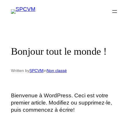
Skip
to
content
Bonjour tout le monde !
Written by
SPCVM
in
Non classé
Bienvenue à WordPress. Ceci est votre
premier article. Modifiez ou supprimez-le,
puis commencez à écrire!