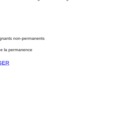
eignants non-permanents
 de la permanence
GER