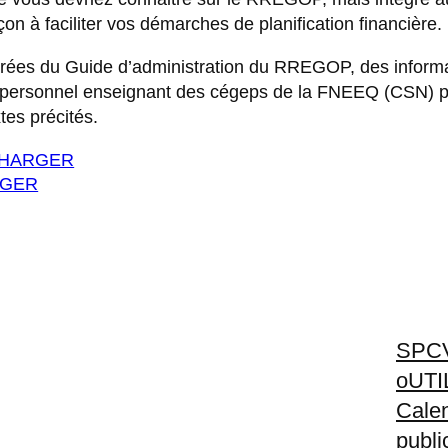
çon à faciliter vos démarches de planification financière.
irées du Guide d’administration du RREGOP, des informat
u personnel enseignant des cégeps de la FNEEQ (CSN) p
tes précités.
CHARGER
RGER
SPC
oUT
Calen
publi