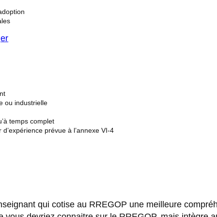
adoption
ales
ger
nt
 ou industrielle
qu’à temps complet
r d’expérience prévue à l’annexe VI-4
 enseignant qui cotise au RREGOP une meilleure compréhe
vous devriez connaitre sur le RREGOP, mais intègre aus